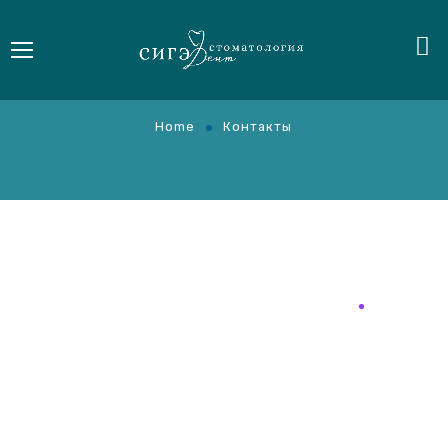
Контакты
Home
Контакты
г. Севастополь, пр. Ген Острякова, 209
+7 978 722-04-83
/ (0692)45-71-08,
sigedentstomatolog@mail.ru
пн – пт: с 8:00 – 20:00 / сб: с 8:00 – 16:00
Получить консультацию Вы можете по