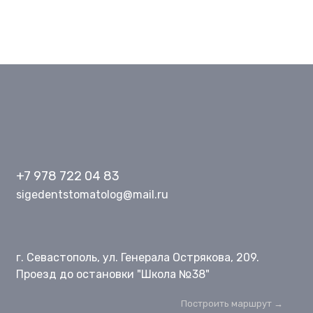
лечении в клинике “СИГЭ-дент”. В случае только
консультации – данная услуга платная, стоимость
уточняйте по телефонам клиники
+7 978 722 04 83
sigedentstomatolog@mail.ru
г. Севастополь, ул. Генерала Острякова, 209.
Проезд до остановки "Школа №38"
Построить маршрут →