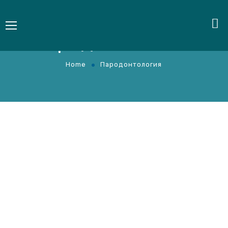
Пародонтология
Home
Пародонтология
Лоскутные операции
Цена от
2500
руб